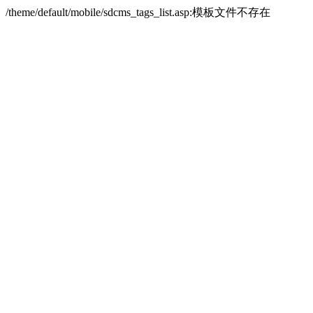
/theme/default/mobile/sdcms_tags_list.asp:模板文件不存在