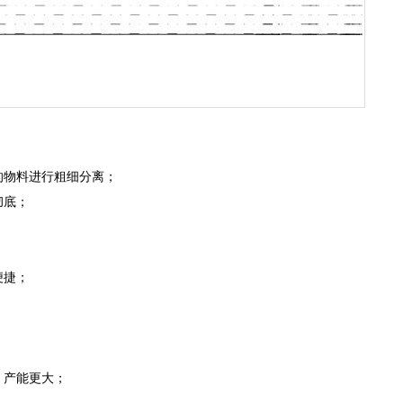
的物料进行粗细分离；
彻底；
便捷；
；
，产能更大；