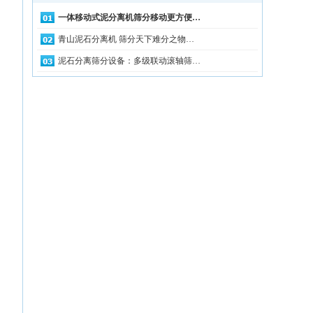
一体移动式泥分离机筛分移动更方便…
青山泥石分离机 筛分天下难分之物…
泥石分离筛分设备：多级联动滚轴筛…
，