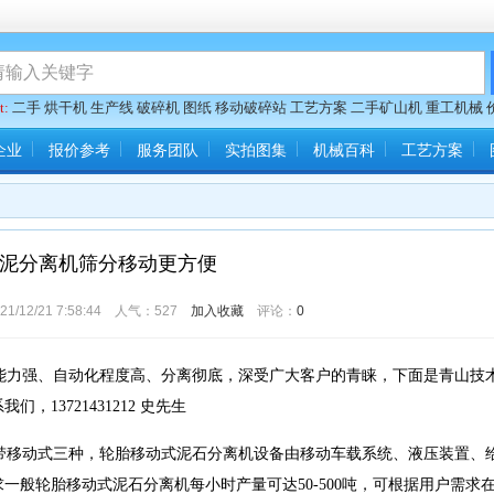
t:
二手
烘干机
生产线
破碎机
图纸
移动破碎站
工艺方案
二手矿山机
重工机械
企业
报价参考
服务团队
实拍图集
机械百科
工艺方案
泥分离机筛分移动更方便
2/21 7:58:44 人气：
527
加入收藏
评论：
0
力强、自动化程度高、分离彻底，深受广大客户的青睐，下面是青山技
13721431212 史先生
移动式三种，轮胎移动式泥石分离机设备由移动车载系统、液压装置、
般轮胎移动式泥石分离机每小时产量可达50-500吨，可根据用户需求