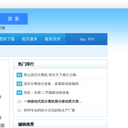
价格
图纸下载
相关服务
最新供求
Tags
|
RSS
热门排行
青山泥石分离机 筛分天下难分之物…
泥石分离筛分设备：多级联动滚轴筛…
供应：全新/二手圆振动筛设备
术
一体移动式泥分离机筛分移动更方便…
郑州专业的轮斗式洗砂机生产厂家
给
编辑推荐
在固