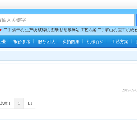
t:
二手
烘干机
生产线
破碎机
图纸
移动破碎站
工艺方案
二手矿山机
重工机械
企业
报价参考
服务团队
实拍图集
机械百科
工艺方案
2019-09-
总数 1
1
1/1