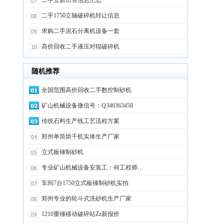
二手立磨出售信息汇总
二手1750立轴破碎机转让信息
求购二手泥石分离机设备一套
高价回收二手液压对辊破碎机
随机推荐
全国范围高价回收二手数控制砂机
矿山机械设备微信号：Q346363458
传统石料生产线工艺流程方案
郑州单筒烘干机实体生产厂家
立式板锤制砂机
专业矿山机械设备安装工：何工程师…
车间7台1750立式板锤制砂机实拍
郑州专业的轮斗式洗砂机生产厂家
1210重锤移动破碎站Zz新报价