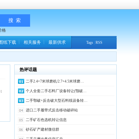
价格
图纸下载
相关服务
最新供求
Tags
|
RSS
热评话题
二手2.4×7米球磨机/2.7×4.5米球磨…
个人全套二手石料厂设备转让(颚破…
01
二手鄂破+反击破大型石料线设备转…
进口二手履带式反击移动破碎站
二手矿石色选机转让信息
砂石矿产建材微信群